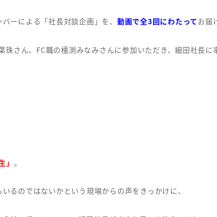
ンバーによる「社長対談企画」を、
動画で
全3回にわたって
お届
美葉珠さん、FC職の橿渕みなみさんに参加いただき、細田社長
生」
。
もいるのではないかという現場からの声をきっかけに、