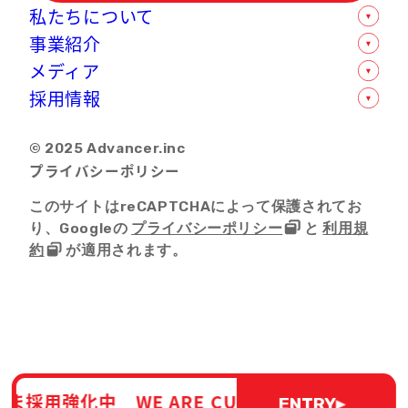
私たちについて
事業紹介
数字で見るアドバンサー
メディア
オフィス紹介
モバイル人材支援事業
採用情報
企業情報
ソリューション支援事業
社内インタビュー
D-POPSグループについて
転職支援事業
卒業生の声一覧
新卒採用
© 2025 Advancer.inc
ライティング事業
ニュースリリース
中途採用
プライバシーポリシー
セールスプロモーション事業
選考フロー
SNSマーケティング事業
このサイトはreCAPTCHAによって保護されてお
り、Googleの
プライバシーポリシー
と
利用規
約
が適用されます。
用強化中 WE ARE CURRENTLY INCREASIN
ENTRY