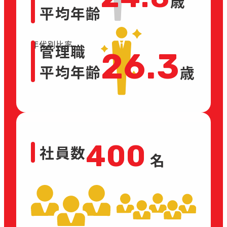
歳
平均年齢
年代別比率
管理職
26.3
平均年齢
歳
400
社員数
名