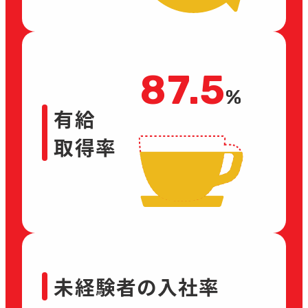
87.5
%
有給
取得率
未経験者の入社率