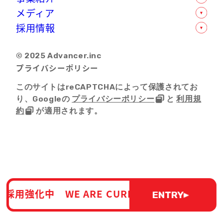
数字で見るアドバンサー
メディア
オフィス紹介
モバイル人材支援事業
採用情報
企業情報
ソリューション支援事業
社内インタビュー
D-POPSグループについて
転職支援事業
卒業生の声一覧
新卒採用
© 2025 Advancer.inc
ライティング事業
ニュースリリース
中途採用
プライバシーポリシー
セールスプロモーション事業
選考フロー
SNSマーケティング事業
このサイトはreCAPTCHAによって保護されてお
り、Googleの
プライバシーポリシー
と
利用規
約
が適用されます。
強化中 WE ARE CURRENTLY INCREASING 
ENTRY