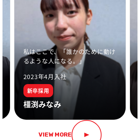
私はここで、「誰かのために動け
未
るような人になる。」
2023年4月入社
新卒採用
橿渕みなみ
VIEW MORE