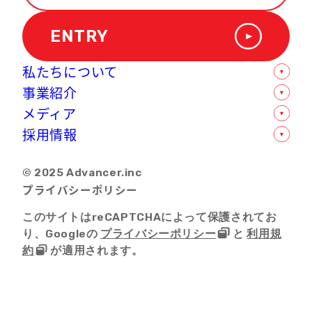
ENTRY
私たちについて
事業紹介
数字で見るアドバンサー
メディア
オフィス紹介
モバイル人材支援事業
採用情報
企業情報
ソリューション支援事業
社内インタビュー
D-POPSグループについて
転職支援事業
卒業生の声一覧
新卒採用
© 2025 Advancer.inc
ライティング事業
ニュースリリース
中途採用
プライバシーポリシー
セールスプロモーション事業
選考フロー
SNSマーケティング事業
このサイトはreCAPTCHAによって保護されてお
り、Googleの
プライバシーポリシー
と
利用規
約
が適用されます。