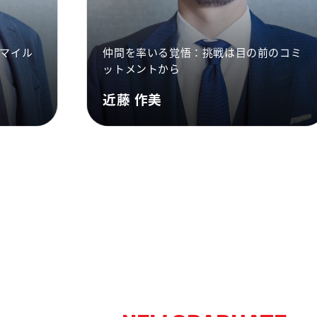
マイル
仲間を率いる覚悟：挑戦は目の前のコミ
ットメントから
近藤 作美