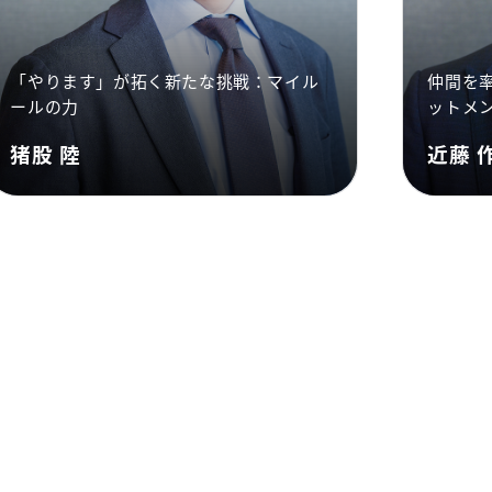
「やります」が拓く新たな挑戦：マイル
仲間を
ールの力
ットメ
猪股 陸
近藤 