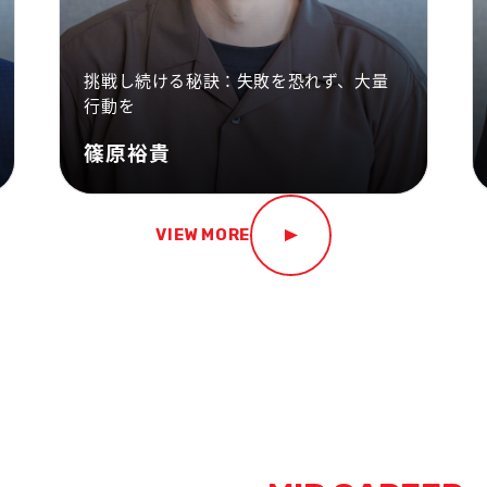
挑戦し続ける秘訣：失敗を恐れず、大量
行動を
篠原裕貴
VIEW MORE