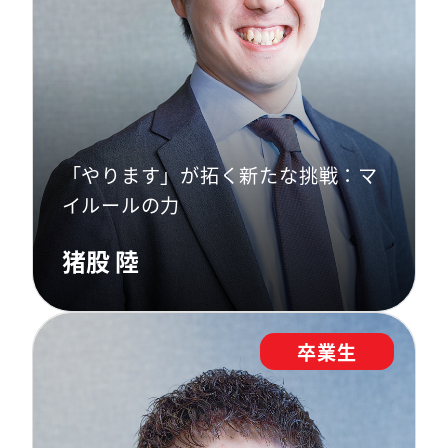
「やります」が拓く新たな挑戦：マ
イルールの力
猪股 陸
卒業生